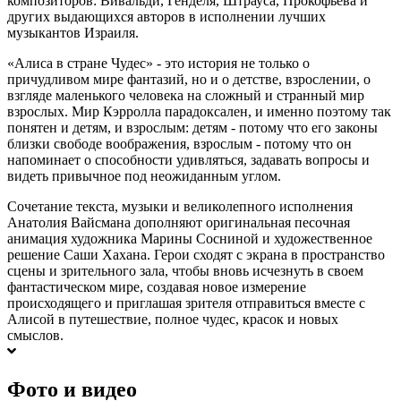
композиторов: Вивальди, Генделя, Штрауса, Прокофьева и
других выдающихся авторов в исполнении лучших
музыкантов Израиля.
«Алиса в стране Чудес» - это история не только о
причудливом мире фантазий, но и о детстве, взрослении, о
взгляде маленького человека на сложный и странный мир
взрослых. Мир Кэрролла парадоксален, и именно поэтому так
понятен и детям, и взрослым: детям - потому что его законы
близки свободе воображения, взрослым - потому что он
напоминает о способности удивляться, задавать вопросы и
видеть привычное под неожиданным углом.
Сочетание текста, музыки и великолепного исполнения
Анатолия Вайсмана дополняют оригинальная песочная
анимация художника Марины Сосниной и художественное
решение Саши Хахана. Герои сходят с экрана в пространство
сцены и зрительного зала, чтобы вновь исчезнуть в своем
фантастическом мире, создавая новое измерение
происходящего и приглашая зрителя отправиться вместе с
Алисой в путешествие, полное чудес, красок и новых
смыслов.
Фото и видео