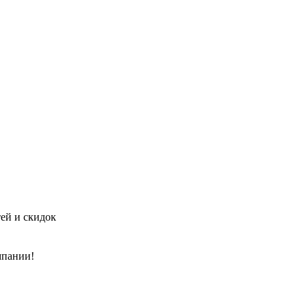
тей и скидок
мпании!