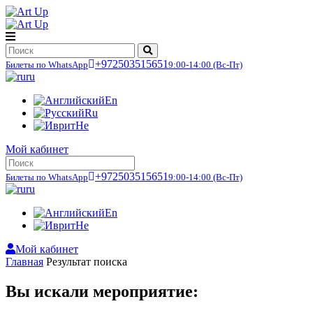
+972503515651
Билеты по WhatsApp
9:00-14:00
(Вс-Пт)
ru
En
Ru
He
Мой кабинет
+972503515651
Билеты по WhatsApp
9:00-14:00
(Вс-Пт)
ru
En
He
Мой кабинет
Главная
Результат поиска
Вы искали мероприятие: