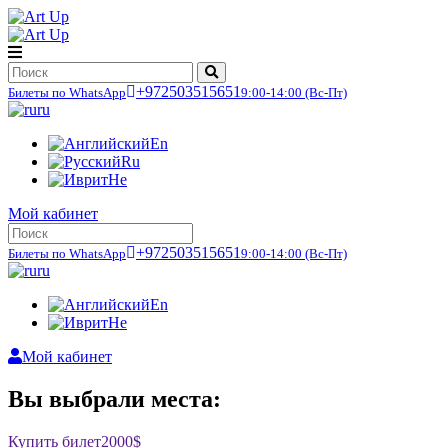
+972503515651
Билеты по WhatsApp
9:00-14:00
(Вс-Пт)
ru
En
Ru
He
Мой кабинет
+972503515651
Билеты по WhatsApp
9:00-14:00
(Вс-Пт)
ru
En
He
Мой кабинет
Вы выбрали места:
Купить билет
2000$