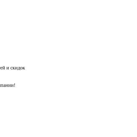
тей и скидок
мпании!