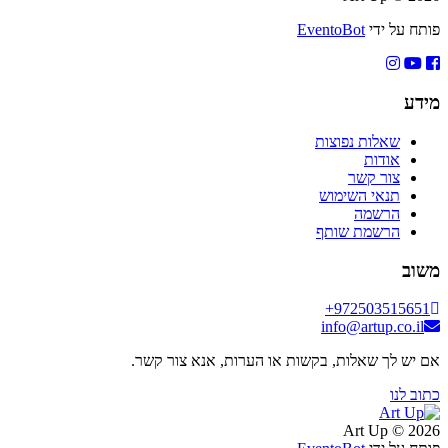
פותח על ידי
EventoBot
מידע
שאלות נפוצות
אודות
צור קשר
תנאי השימוש
הרשמה
הרשמת שותף
משוב
+972503515651
info@artup.co.il
אם יש לך שאלות, בקשות או הערות, אנא צור קשר.
כתוב לנו
2026 © Art Up