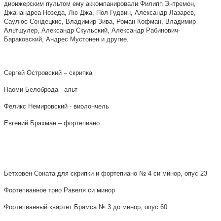
дирижерским пультом ему аккомпанировали Филипп Энтремон,
Джанандреа Нозеда, Лю Джа, Пол Гудвин, Александр Лазарев,
Саулюс Сондецкис, Владимир Зива, Роман Кофман, Владимир
Альтшулер, Александр Скульский, Александр Рабинович-
Бараковский, Андрес Мустонен и другие.
Сергей Островский – скрипка
Наоми Белоброда - альт
Феликс Немировский - виолончель
Евгений Брахман – фортепиано
Бетховен Соната для скрипки и фортепиано № 4 си минор, опус 23
Фортепианное трио Равеля си минор
Фортепианный квартет Брамса № 3 до минор, опус 60