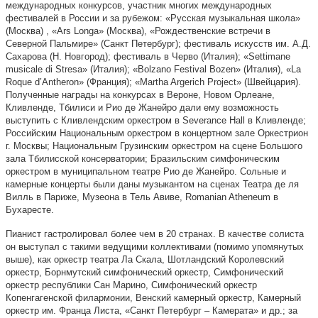
международных конкурсов, участник многих международных
фестивалей в России и за рубежом: «Русская музыкальная школа»
(Москва) , «Ars Longa» (Москва), «Рождественские встречи в
Северной Пальмире» (Санкт Петербург); фестиваль искусств им. А.Д.
Сахарова (Н. Новгород); фестиваль в Черво (Италия); «Settimane
musicale di Stresa» (Италия); «Bolzano Festival Bozen» (Италия), «La
Roque d’Antheron» (Франция); «Martha Argerich Project» (Швейцария).
Полученные награды на конкурсах в Вероне, Новом Орлеане,
Кливленде, Тбилиси и Рио де Жанейро дали ему возможность
выступить с Кливлендским оркестром в Severance Hall в Кливленде;
Российским Национальным оркестром в концертном зале Оркестрион
г. Москвы; Национальным Грузинским оркестром на сцене Большого
зала Тбилисской консерватории; Бразильским симфоническим
оркестром в муниципальном театре Рио де Жанейро. Сольные и
камерные концерты были даны музыкантом на сценах Театра де ля
Вилль в Париже, Музеона в Тель Авиве, Romanian Atheneum в
Бухаресте.
Пианист гастролировал более чем в 20 странах. В качестве солиста
он выступал с такими ведущими коллективами (помимо упомянутых
выше), как оркестр театра Ла Скала, Шотландский Королевский
оркестр, Борнмутский симфонический оркестр, Симфонический
оркестр республики Сан Марино, Симфонический оркестр
Копенгагенской филармонии, Венский камерный оркестр, Камерный
оркестр им. Франца Листа, «Санкт Петербург – Камерата» и др.; за