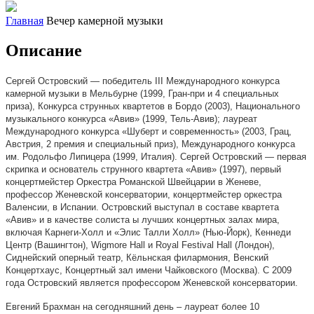
Главная
Вечер камерной музыки
Описание
Сергей Островский — победитель III Международного конкурса
камерной музыки в Мельбурне (1999, Гран-при и 4 специальных
приза), Конкурса струнных квартетов в Бордо (2003), Национального
музыкального конкурса «Авив» (1999, Тель-Авив); лауреат
Международного конкурса «Шуберт и современность» (2003, Грац,
Австрия, 2 премия и специальный приз), Международного конкурса
им. Родольфо Липицера (1999, Италия). Сергей Островский — первая
скрипка и основатель струнного квартета «Авив» (1997), первый
концертмейстер Оркестра Романской Швейцарии в Женеве,
профессор Женевской консерватории, концертмейстер оркестра
Валенсии, в Испании. Островский выступал в составе квартета
«Авив» и в качестве солиста ы лучших концертных залах мира,
включая Карнеги-Холл и «Элис Талли Холл» (Нью-Йорк), Кеннеди
Центр (Вашингтон), Wigmore Hall и Royal Festival Hall (Лондон),
Сиднейский оперный театр, Кёльнская филармония, Венский
Концертхаус, Концертный зал имени Чайковского (Москва). С 2009
года Островский является профессором Женевской консерватории.
Евгений Брахман на сегодняшний день – лауреат более 10