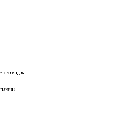
тей и скидок
мпании!