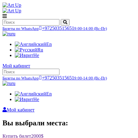
+972503515651
Билеты по WhatsApp
9:00-14:00
(Вс-Пт)
ru
En
Ru
He
Мой кабинет
+972503515651
Билеты по WhatsApp
9:00-14:00
(Вс-Пт)
ru
En
He
Мой кабинет
Вы выбрали места:
Купить билет
2000$