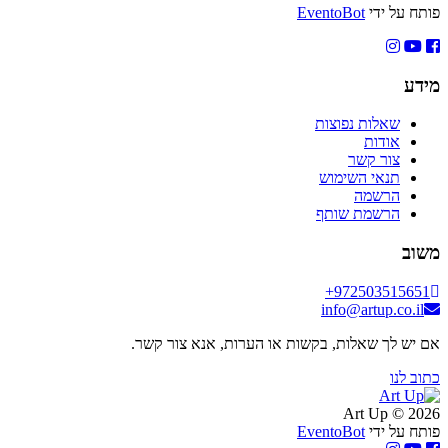
פותח על ידי
EventoBot
מידע
שאלות נפוצות
אודות
צור קשר
תנאי השימוש
הרשמה
הרשמת שותף
משוב
+972503515651
info@artup.co.il
אם יש לך שאלות, בקשות או הערות, אנא צור קשר.
כתוב לנו
2026 © Art Up
פותח על ידי
EventoBot