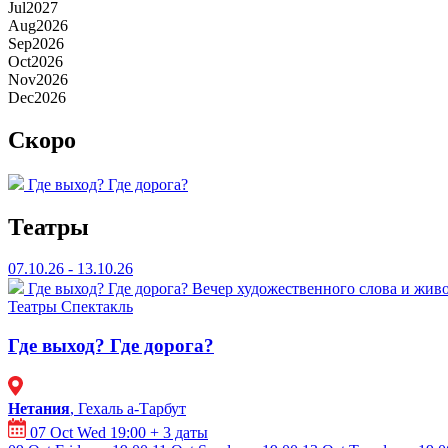
Jul
2027
Aug
2026
Sep
2026
Oct
2026
Nov
2026
Dec
2026
Скоро
Где выход? Где дорога?
Театры
07.10.26 - 13.10.26
Где выход? Где дорога?
Вечер художественного слова и живо
Театры
Спектакль
Где выход? Где дорога?
Нетания
, Гехаль а-Тарбут
07 Oct Wed 19:00
+ 3 даты