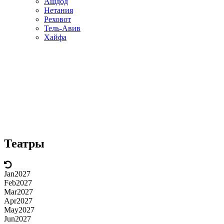
Ашдод
Нетания
Реховот
Тель-Авив
Хайфа
Театры
Jan
2027
Feb
2027
Mar
2027
Apr
2027
May
2027
Jun
2027