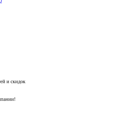
0
тей и скидок
мпании!