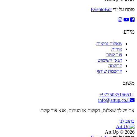
פותח על ידי
EventoBot
מידע
שאלות נפוצות
אודות
צור קשר
תנאי השימוש
הרשמה
הרשמת שותף
משוב
+972503515651
info@artup.co.il
אם יש לך שאלות, בקשות או הערות, אנא צור קשר.
כתוב לנו
2026 © Art Up