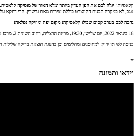
קלאסיות"
יגלה לכם את הפן העדין ביותר ומלא האור של מוסיקה קלאסית.
אגב, לא במקרה תכנית הקונצרט כוללת יצירות מאת גרשווין. הרי דווקא עליו
נחכה לכם בערב קסום שכולו קלאסיקה! מקום יפה ומוזיקה נפלאה!
18 בינואר 2022, יום שלישי, 19:30, מרינה הרצליה, רחוב השונית 2, מרכז ארנה. קישור ל- .
כניסה לפי תו ירוק: למחוסנים ומחלימים וכן בהצגת תוצאת בדיקה שלילית התקפה במשך 48 שעות. יש להביא א
וידאו ותמונה