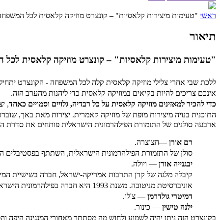
ראשי
"טעימות מיצירות קלאסיות" – קונצרט מוזיקה קלאסית לכל המשפחה
תיאור
"טעימות מיצירות קלאסיות" – קונצרט מוזיקה קלאסית לכל 
ללכת שבי אחרי צלילי מוזיקה קלאסית קלה לכל המשפחה - הקונצרט יתחיל בשעה 19:30 כדי שיהיה להורים נוח לבוא עם הילדים וביחד להבין, מוזיק
אינכם צריכים להיות בקיאים במוזיקה קלאסית כדי ליהנות מהערב הזה.
כדי להכיר למאזינים מוזיקה קלאסית על כל רבדיה, גלויים וסמויים כאחד
, י
התוכנית בנויה מיצירות מופת של מוזיקה קאמרית. יצירות מאת באך, שוברט,
ארבעה סולנים של התזמורת הפילהרמונית הישראלית פותחים את סדרת הקונצרטים Art Up Classics. הקונצרט יונחה על ידי
רם אורן
—חצוצרה.
סולן של התזמורת הפילהרמונית הישראלית, השתתף בפסטיבלים הבי
יבגנייה אורן
—
ויולה.
קיבלה מלגה של קרן התרבות אמריקה-ישראל, חברה בשישיית המיתרים הפילהרמונית
אוניברסיטת מניטובה. משנת 1993 היא חברה בפילהרמונית הישראלית
דמיטרי גולדרמן
— צ'לו.
ילנה טישין
— כינור.
בקונצרט הזה ניתן יהיה לשמוע ולחוש מה מסתתר מאחורי המנגינה היפה והפר