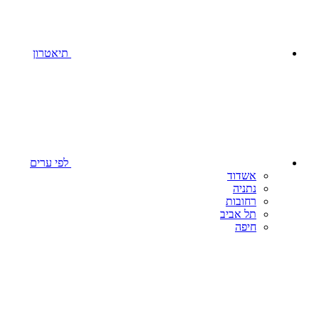
תיאטרון
לפי ערים
אשדוד
נתניה
רחובות
תל אביב‬‎
חיפה