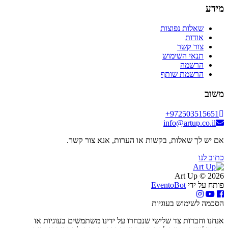
מידע
שאלות נפוצות
אודות
צור קשר
תנאי השימוש
הרשמה
הרשמת שותף
משוב
+972503515651
info@artup.co.il
אם יש לך שאלות, בקשות או הערות, אנא צור קשר.
כתוב לנו
2026 © Art Up
פותח על ידי
EventoBot
הסכמה לשימוש בעוגיות
אנחנו וחברות צד שלישי שנבחרו על ידינו משתמשים בעוגיות או