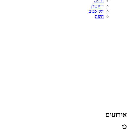
נתניה
רחובות
תל אביב‬‎
חיפה
אירועים